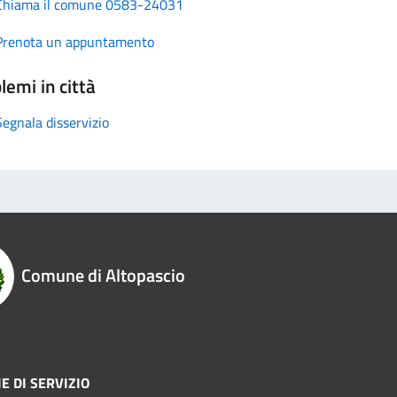
Chiama il comune 0583-24031
Prenota un appuntamento
lemi in città
Segnala disservizio
Comune di Altopascio
E DI SERVIZIO