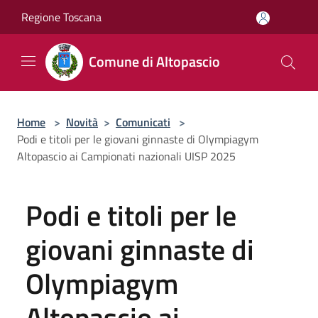
Salta al contenuto principale
Regione Toscana
Comune di Altopascio
Home
>
Novità
>
Comunicati
>
Podi e titoli per le giovani ginnaste di Olympiagym
Altopascio ai Campionati nazionali UISP 2025
Podi e titoli per le
giovani ginnaste di
Olympiagym
Altopascio ai