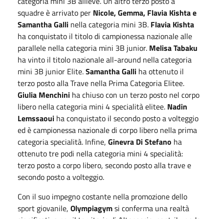
categoria mini 3B allieve. Un altro terzo posto a
squadre è arrivato per
Nicole, Gemma, Flavia Kishta e
Samantha Galli
nella categoria mini 3B.
Flavia Kishta
ha conquistato il titolo di campionessa nazionale alle
parallele nella categoria mini 3B junior.
Melisa Tabaku
ha vinto il titolo nazionale all-around nella categoria
mini 3B junior Elite.
Samantha Galli
ha ottenuto il
terzo posto alla Trave nella Prima Categoria Elitee.
Giulia Menchini
ha chiuso con un terzo posto nel corpo
libero nella categoria mini 4 specialità elitee.
Nadin
Lemssaoui
ha conquistato il secondo posto a volteggio
ed è campionessa nazionale di corpo libero nella prima
categoria specialità. Infine,
Ginevra Di Stefano
ha
ottenuto tre podi nella categoria mini 4 specialità:
terzo posto a corpo libero, secondo posto alla trave e
secondo posto a volteggio.
Con il suo impegno costante nella promozione dello
sport giovanile,
Olympiagym
si conferma una realtà