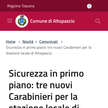
Salta al contenuto principale
Regione Toscana
Comune di Altopascio
Home
>
Novità
>
Comunicati
>
Sicurezza in primo piano: tre nuovi Carabinieri per la
stazione locale di Altopascio
Sicurezza in primo
piano: tre nuovi
Carabinieri per la
stazione locale di