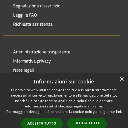
Segnalazione disservizio
Leggi le FAQ
Richiesta assistenza
Amministrazione trasparente
Informativa privacy
Note legali
×
Dichiarazione di accessibilità
Informazioni sui cookie
Questo sito web utilizza cookie tecnici e assimilati strettamente
necessari al corretto funzionamento e alla navigazione del sito,
nonché un cookie tecnico analitico al solo fine di elaborare
informazioni statistiche, aggregate e anonime.
RSS
Copyright © 2026 • Comune di
Per maggiori dettagli, può consultare la cookie policy al seguente
link
Accessibilità
Altopascio • Powered by
Privacy
Municipium
Accesso
•
RIFIUTA TUTTO
ACCETTA TUTTO