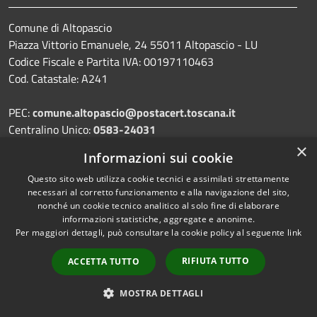
Comune di Altopascio
Piazza Vittorio Emanuele, 24 55011 Altopascio - LU
Codice Fiscale e Partita IVA: 00197110463
Cod. Catastale: A241
PEC:
comune.altopascio@postacert.toscana.it
Centralino Unico:
0583-24031
×
Informazioni sui cookie
Questo sito web utilizza cookie tecnici e assimilati strettamente
necessari al corretto funzionamento e alla navigazione del sito,
Prenotazione appuntamento
nonché un cookie tecnico analitico al solo fine di elaborare
Segnalazione disservizio
informazioni statistiche, aggregate e anonime.
Per maggiori dettagli, può consultare la cookie policy al seguente
link
Leggi le FAQ
Richiesta assistenza
RIFIUTA TUTTO
ACCETTA TUTTO
MOSTRA DETTAGLI