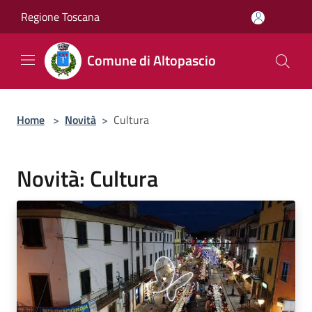
Salta al contenuto principale
Regione Toscana
Comune di Altopascio
Home
>
Novità
>
Cultura
Novità: Cultura