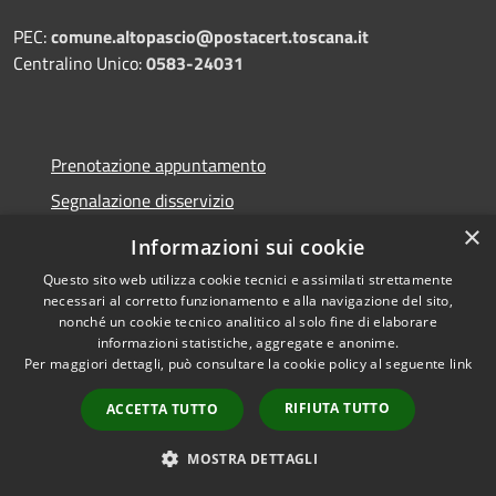
PEC:
comune.altopascio@postacert.toscana.it
Centralino Unico:
0583-24031
Prenotazione appuntamento
Segnalazione disservizio
×
Leggi le FAQ
Informazioni sui cookie
Richiesta assistenza
Questo sito web utilizza cookie tecnici e assimilati strettamente
necessari al corretto funzionamento e alla navigazione del sito,
nonché un cookie tecnico analitico al solo fine di elaborare
informazioni statistiche, aggregate e anonime.
Per maggiori dettagli, può consultare la cookie policy al seguente
link
Amministrazione trasparente
RIFIUTA TUTTO
ACCETTA TUTTO
Informativa privacy
Note legali
MOSTRA DETTAGLI
Dichiarazione di accessibilità