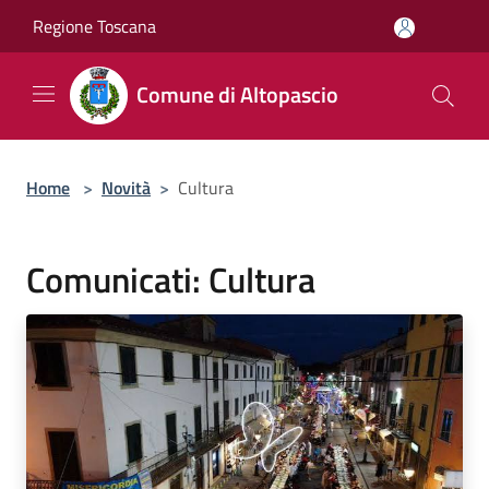
Salta al contenuto principale
Regione Toscana
Comune di Altopascio
Home
>
Novità
>
Cultura
Comunicati: Cultura