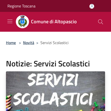
Salta al contenuto principale
Regione Toscana
Comune di Altopascio
Home
>
Novità
>
Servizi Scolastici
Notizie: Servizi Scolastici