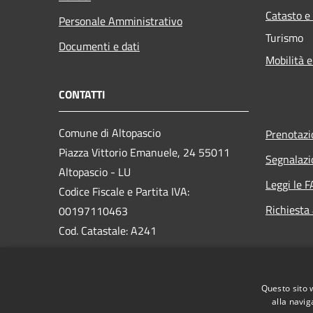
Catasto e
Personale Amministrativo
Turismo
Documenti e dati
Mobilità e
CONTATTI
Comune di Altopascio
Prenotaz
Piazza Vittorio Emanuele, 24 55011
Segnalazi
Altopascio - LU
Leggi le 
Codice Fiscale e Partita IVA:
Richiesta
00197110463
Cod. Catastale: A241
PEC:
comune.altopascio@postacert.toscana.it
Questo sito 
Centralino Unico:
0583-24031
alla navig