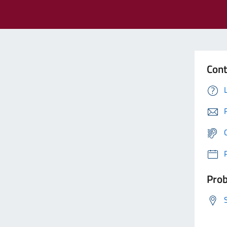
Cont
Prob