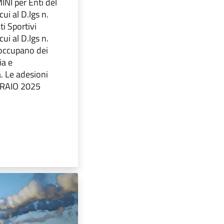
I per Enti del
cui al D.lgs n.
i Sportivi
 cui al D.lgs n.
occupano dei
ia e
. Le adesioni
BRAIO 2025