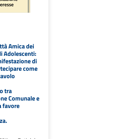
tà Amica dei
i Adolescenti:
festazione di
rtecipare come
tavolo
i
o tra
one Comunale e
a favore
za.