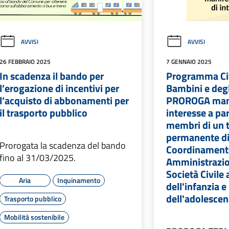
AVVISI
AVVISI
26 FEBBRAIO 2025
7 GENNAIO 2025
In scadenza il bando per
Programma Cit
l’erogazione di incentivi per
Bambini e degl
l’acquisto di abbonamenti per
PROROGA mani
il trasporto pubblico
interesse a pa
membri di un 
permanente d
Prorogata la scadenza del bando
Coordinament
fino al 31/03/2025.
Amministrazi
Società Civile 
Aria
Inquinamento
dell'infanzia e
dell'adolescen
Trasporto pubblico
Mobilità sostenibile