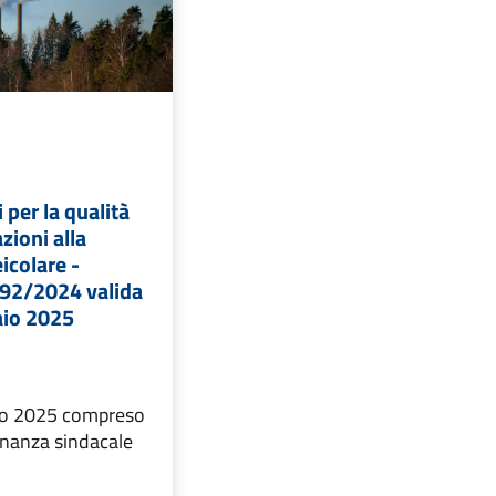
per la qualità
azioni alla
icolare -
192/2024 valida
aio 2025
aio 2025 compreso
dinanza sindacale