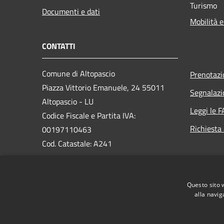
Turismo
Documenti e dati
Mobilità e
CONTATTI
Comune di Altopascio
Prenotaz
Piazza Vittorio Emanuele, 24 55011
Segnalazi
Altopascio - LU
Leggi le 
Codice Fiscale e Partita IVA:
Richiesta
00197110463
Cod. Catastale: A241
PEC:
comune.altopascio@postacert.toscana.it
Questo sito 
Centralino Unico:
0583-24031
alla navig