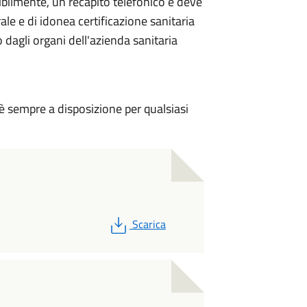
sibilmente, un recapito telefonico e deve
ale e di idonea certificazione sanitaria
 dagli organi dell'azienda sanitaria
 è sempre a disposizione per qualsiasi
PDF
Scarica