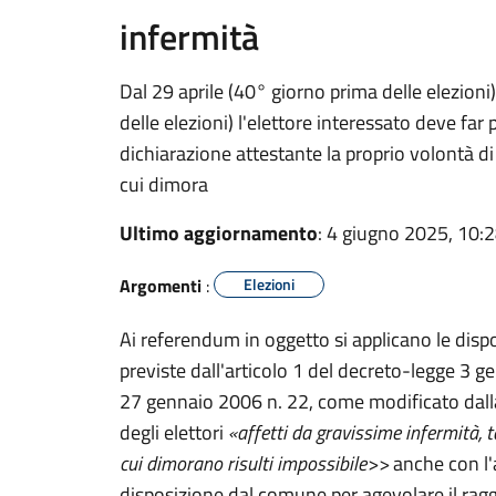
infermità
Dal 29 aprile (40° giorno prima delle elezion
delle elezioni) l'elettore interessato deve fa
dichiarazione attestante la proprio volontà di
cui dimora
Ultimo aggiornamento
: 4 giugno 2025, 10:
Argomenti
:
Elezioni
Ai referendum in oggetto si applicano le disp
previste dall'articolo 1 del decreto-legge 3 g
27 gennaio 2006 n. 22, come modificato dalla
degli elettori
«affetti da gravissime infermità, t
cui dimorano risulti impossibile>>
anche con l'a
disposizione dal comune per agevolare il ra