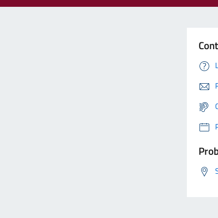
Cont
Prob