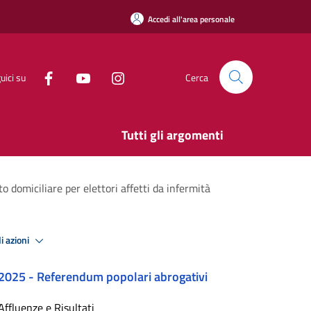
Accedi all'area personale
uici su
Cerca
Tutti gli argomenti
 domiciliare per elettori affetti da infermità
i azioni
2025 - Referendum popolari abrogativi
Affluenze e Risultati