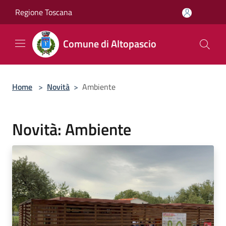
Salta al contenuto principale
Regione Toscana
Comune di Altopascio
Home
>
Novità
>
Ambiente
Novità: Ambiente