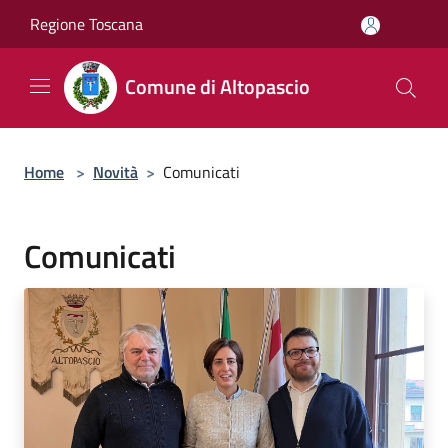
Salta al contenuto principale
Regione Toscana
Comune di Altopascio
Home
>
Novità
>
Comunicati
Comunicati