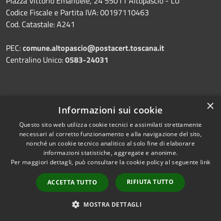
Piazza Vittorio Emanuele, 24 55011 Altopascio - LU
Codice Fiscale e Partita IVA: 00197110463
Cod. Catastale: A241
PEC:
comune.altopascio@postacert.toscana.it
Centralino Unico:
0583-24031
×
Prenotazione appuntamento
Informazioni sui cookie
Segnalazione disservizio
Questo sito web utilizza cookie tecnici e assimilati strettamente
necessari al corretto funzionamento e alla navigazione del sito,
Leggi le FAQ
nonché un cookie tecnico analitico al solo fine di elaborare
Richiesta assistenza
informazioni statistiche, aggregate e anonime.
Per maggiori dettagli, può consultare la cookie policy al seguente
link
RIFIUTA TUTTO
ACCETTA TUTTO
Amministrazione trasparente
MOSTRA DETTAGLI
Informativa privacy